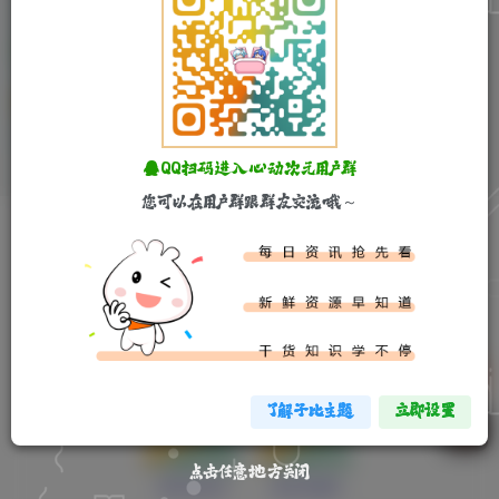
匿名聊天室源码
免费资源
其他源码
精品源码
6个月前
178
12
QQ扫码进入心动次元用户群
您可以在用户群跟群友交流哦～
Copyright © 2022-
2026 ·
心动次元
- All rights reserved
鄂ICP备2024082124号-1
本站由
ACG图床
提供
图片展示与存储服务
了解子比主题
立即设置
点击任意地方关闭
微信公众号
微信小程序