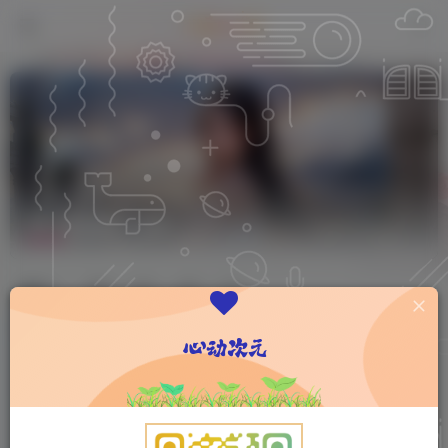
聊天源码
共1篇
排序
更新
浏览
点赞
评论
心动次元